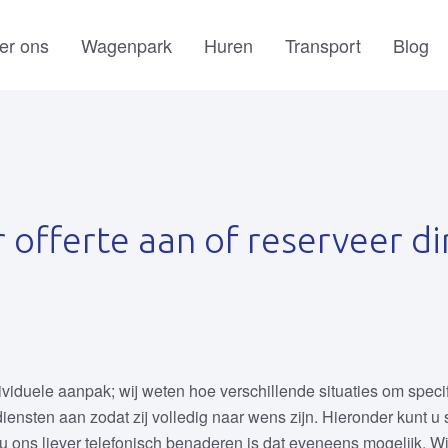
er ons
Wagenpark
Huren
Transport
Blog
r offerte aan of reserveer di
viduele aanpak; wij weten hoe verschillende situaties om speci
nsten aan zodat zij volledig naar wens zijn. Hieronder kunt u 
 u ons liever telefonisch benaderen is dat eveneens mogelijk. Wij