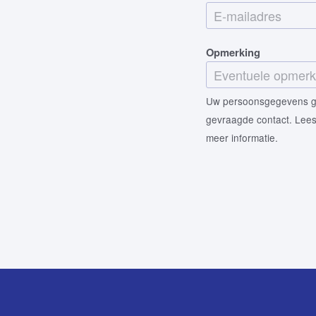
*
E
m
-
*
m
Opmerking
a
i
Uw persoonsgegevens geb
l
gevraagde contact. Lee
a
meer informatie.
d
r
e
s
*