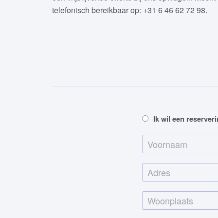
telefonisch bereikbaar op: +31 6 46 62 72 98.
A
Ik wil een reserver
a
V
n
o
v
o
r
r
a
n
a
a
g
a