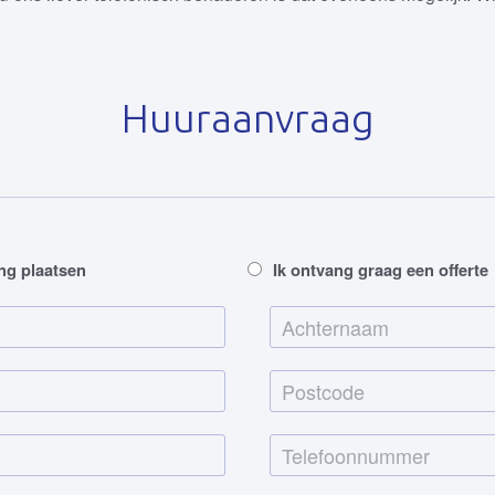
Huuraanvraag
ing plaatsen
Ik ontvang graag een offerte
A
c
h
t
e
T
r
e
n