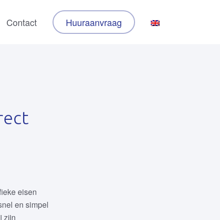
Contact
Huuraanvraag
rect
fieke eisen
snel en simpel
 zijn